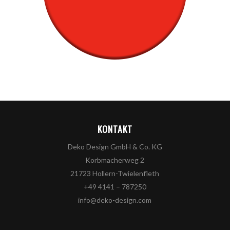
KONTAKT
Deko Design GmbH & Co. KG
Korbmacherweg 2
21723 Hollern-Twielenfleth
+49 4141 – 787250
info@deko-design.com